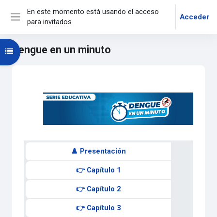
Salta al contenido principal
En este momento está usando el acceso
Acceder
para invitados
Panel lateral
Dengue en un minuto
Abrir índice del curso
Diagrama de temas
♟️ Presentación
👉 Capítulo 1
👉 Capítulo 2
👉 Capítulo 3