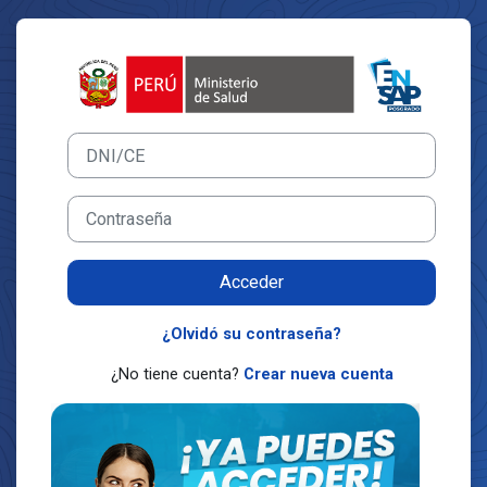
Salta al contenido principal
Entrar a Escuela nacional de
Saltar a creación de una nueva cuenta
DNI/CE
Contraseña
Acceder
¿Olvidó su contraseña?
¿No tiene cuenta?
Crear nueva cuenta