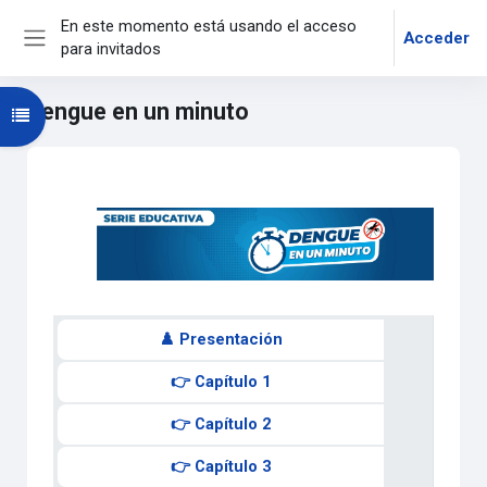
Salta al contenido principal
En este momento está usando el acceso
Acceder
para invitados
Panel lateral
Dengue en un minuto
Abrir índice del curso
Diagrama de temas
♟️ Presentación
👉 Capítulo 1
👉 Capítulo 2
👉 Capítulo 3