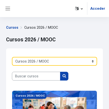
Salta al contenido principal
Acceder
Panel lateral
Cursos
Cursos 2026 / MOOC
Cursos 2026 / MOOC
Categorías
Buscar cursos
Buscar cursos
Imagen del curso 1421 PROMOCIÓN DE ESTILOS DE V
Cursos 2026 / MOOC